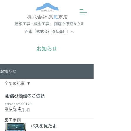
屋根工事・板金工事、 雨漏り修理なら川
西市「株式会社原瓦商店」へ
お知らせ
お知らせ
全ての記事
雨漏り修理のご依頼
全ての記事
takachan990120
お知らせ
2025年12月5日
施工事例
バスを見たよ