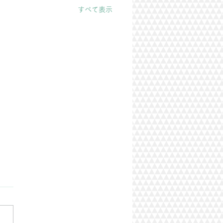
すべて表示
の軽量化
根を ケミュー ルーガ雅に
替え工事させて頂きました。
ガ雅↓