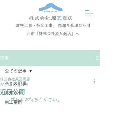
屋根工事・板金工事、 雨漏り修理なら川
西市「株式会社原瓦商店」へ
記事
全ての記事
株式会社原瓦商店
全ての記事
2020年12月22日
近日公開
お知らせ
しばらくお待ちください。
施工事例