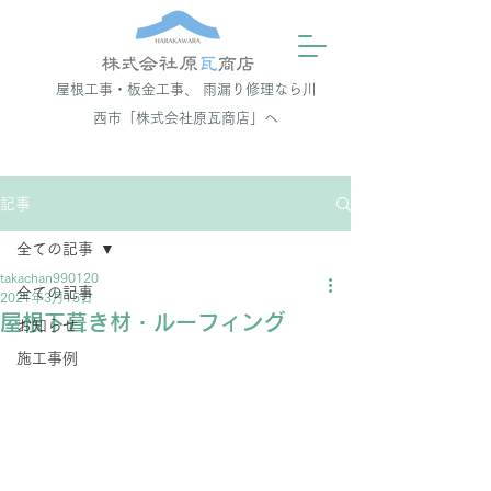
屋根工事・板金工事、 雨漏り修理なら川
西市「株式会社原瓦商店」へ
記事
全ての記事
takachan990120
全ての記事
2021年3月15日
屋根下葺き材・ルーフィング
お知らせ
施工事例