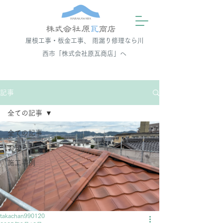
屋根工事・板金工事、 雨漏り修理なら川
西市「株式会社原瓦商店」へ
記事
全ての記事
全ての記事
お知らせ
施工事例
takachan990120