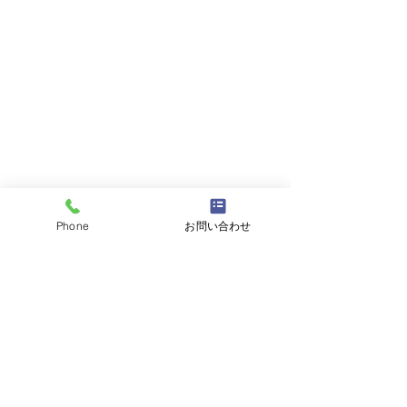
Phone
お問い合わせ
台風前に
台風前に無料定期
コメント
です。 9月中であ
バスを見たよ
検を行なっていま
軽にお問い合わせ
コメントを追加…