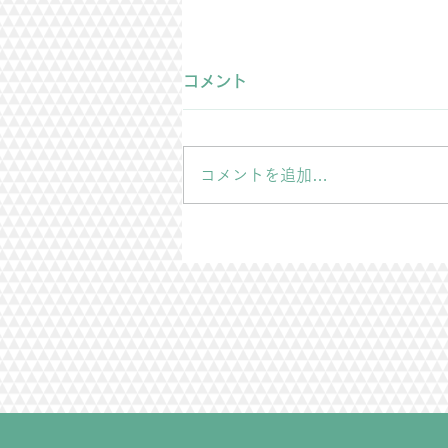
雨漏り修理のご依頼
コメント
築40年程度の屋根の雨漏り修理
をご依頼頂きました。 お客様は4
年前に屋根の修理をさせて頂いた
コメントを追加…
お客様です。 今回は昨日の雨で4
年前に修理した部分ではない所か
らの雨漏りでした。 今回もしっ
かりと工事させて頂きます。